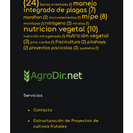
(24)
manejo
llanos orientales
(1)
integrado de plagas
(7)
mipe
(8)
marañon
(2)
microelementos
(1)
nitrógeno
(2)
moniliasis
(1)
ntratos
(1)
nutricion vegetal
(10)
nutrición vegetal
nutrición nitrogenada
(1)
(3)
Piscicultura
(2)
pitahaya
pino caribe
(1)
(2)
proyectos piscicolas
(2)
quelatos
(1)
Servicios
Contacto
Estructuración de Proyectos de
cultivos frutales