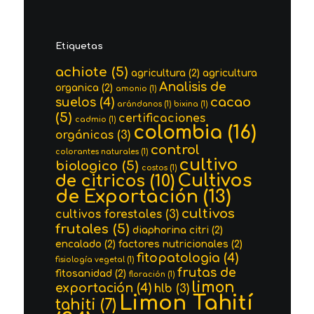
Etiquetas
achiote
(5)
agricultura
(2)
agricultura
Analisis de
organica
(2)
amonio
(1)
cacao
suelos
(4)
arándanos
(1)
bixina
(1)
(5)
certificaciones
cadmio
(1)
colombia
(16)
orgánicas
(3)
control
colorantes naturales
(1)
cultivo
biologico
(5)
costos
(1)
Cultivos
de citricos
(10)
de Exportación
(13)
cultivos
cultivos forestales
(3)
frutales
(5)
diaphorina citri
(2)
encalado
(2)
factores nutricionales
(2)
fitopatologia
(4)
fisiología vegetal
(1)
frutas de
fitosanidad
(2)
floración
(1)
limon
exportación
(4)
hlb
(3)
Limon Tahití
tahiti
(7)