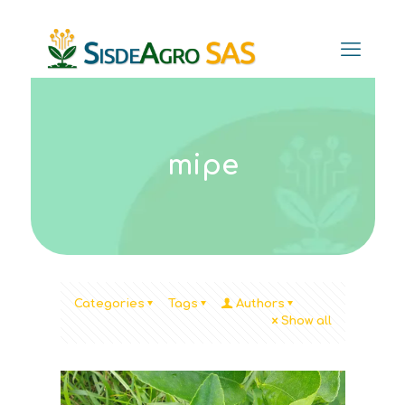
mipe
Categories
Tags
Authors
Show all