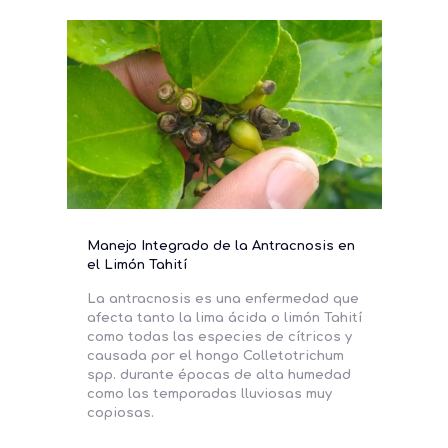
Manejo Integrado de la Antracnosis en
el Limón Tahití
La antracnosis es una enfermedad que
afecta tanto la lima ácida o limón Tahití
como todas las especies de cítricos y
causada por el hongo Colletotrichum
spp. durante épocas de alta humedad
como las temporadas lluviosas muy
copiosas.