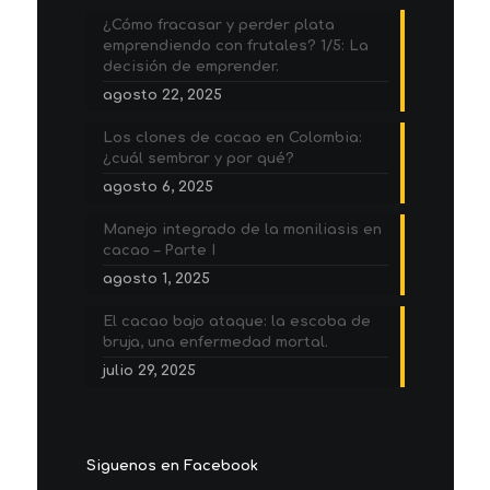
¿Cómo fracasar y perder plata
emprendiendo con frutales? 1/5: La
decisión de emprender.
agosto 22, 2025
Los clones de cacao en Colombia:
¿cuál sembrar y por qué?
agosto 6, 2025
Manejo integrado de la moniliasis en
cacao – Parte I
agosto 1, 2025
El cacao bajo ataque: la escoba de
bruja, una enfermedad mortal.
julio 29, 2025
Siguenos en Facebook