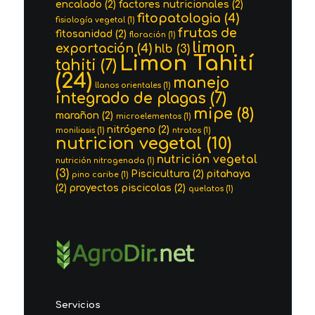
encalado
(2)
factores nutricionales
(2)
fitopatologia
(4)
fisiología vegetal
(1)
frutas de
fitosanidad
(2)
floración
(1)
limon
exportación
(4)
hlb
(3)
Limon Tahití
tahiti
(7)
(24)
manejo
llanos orientales
(1)
integrado de plagas
(7)
mipe
(8)
marañon
(2)
microelementos
(1)
nitrógeno
(2)
moniliasis
(1)
ntratos
(1)
nutricion vegetal
(10)
nutrición vegetal
nutrición nitrogenada
(1)
(3)
Piscicultura
(2)
pitahaya
pino caribe
(1)
(2)
proyectos piscicolas
(2)
quelatos
(1)
Servicios