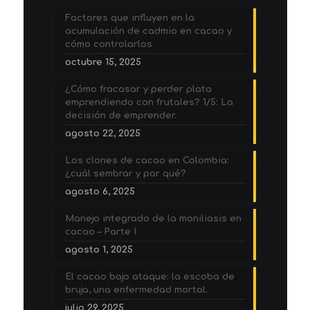
Factores que influyen en la
acumulación de cadmio en cacao y
cómo controlarlos
octubre 15, 2025
¿Cómo fracasar y perder plata
emprendiendo con frutales? 1/5: La
decisión de emprender.
agosto 22, 2025
Los clones de cacao en Colombia:
¿cuál sembrar y por qué?
agosto 6, 2025
Manejo integrado de la moniliasis en
cacao – Parte I
agosto 1, 2025
El cacao bajo ataque: la escoba de
bruja, una enfermedad mortal.
julio 29, 2025