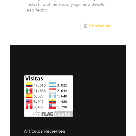
industria alimenticia y química desde
esa fecha.
Read more
Artículos Recientes