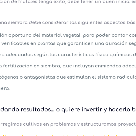
ón de frutales tenga éxito, debe tener un buen inicio: e
na siembra debe considerar los siguientes aspectos bási
ión oportuna del material vegetal, para poder contar co
verificables en plantas que garanticen una duración seg
a adecuados según las características físico químicas d
 fertilización en siembra, que incluyan enmiendas adec
genos o antagonistas que estimulan el sistema radicula
era.
 dando resultados… o quiere invertir y hacerlo b
egimos cultivos en problemas y estructuramos proyecto