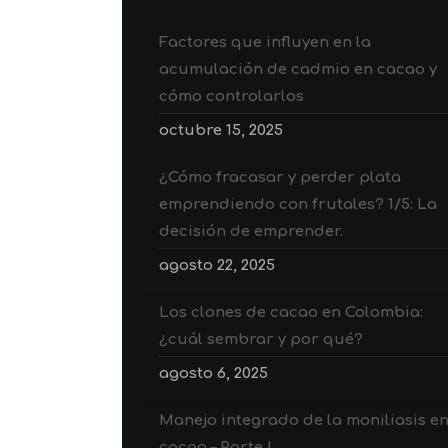
Factores que influyen en la
acumulación de cadmio en cacao y
cómo controlarlos
octubre 15, 2025
¿Cómo fracasar y perder plata
emprendiendo con frutales? 1/5: La
decisión de emprender.
agosto 22, 2025
Los clones de cacao en Colombia:
¿cuál sembrar y por qué?
agosto 6, 2025
Manejo integrado de la moniliasis e
cacao – Parte I