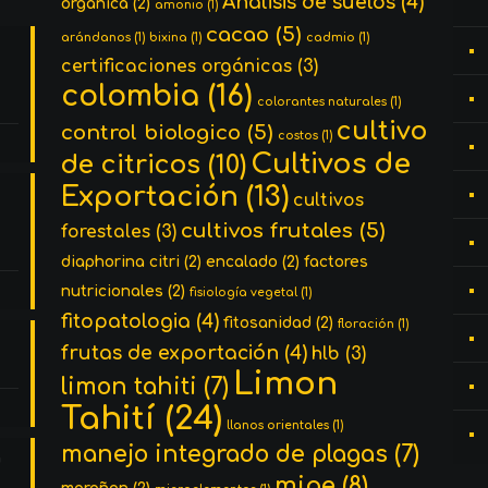
Analisis de suelos
(4)
organica
(2)
amonio
(1)
cacao
(5)
arándanos
(1)
bixina
(1)
cadmio
(1)
certificaciones orgánicas
(3)
colombia
(16)
colorantes naturales
(1)
cultivo
control biologico
(5)
costos
(1)
Cultivos de
de citricos
(10)
Exportación
(13)
cultivos
cultivos frutales
(5)
forestales
(3)
diaphorina citri
(2)
encalado
(2)
factores
nutricionales
(2)
fisiología vegetal
(1)
fitopatologia
(4)
fitosanidad
(2)
floración
(1)
frutas de exportación
(4)
hlb
(3)
Limon
limon tahiti
(7)
Tahití
(24)
llanos orientales
(1)
manejo integrado de plagas
(7)
n
mipe
(8)