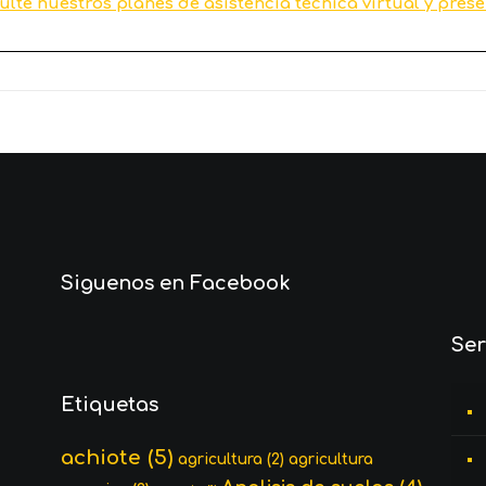
ulte nuestros planes de asistencia técnica virtual y prese
Siguenos en Facebook
Ser
Etiquetas
achiote
(5)
agricultura
(2)
agricultura