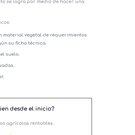
sto se logra por medio de hacer una
cos:
n material vegetal de requerimientos
ún su ficha técnica.
el suelo.
uadas.
r.
ien desde el inicio?
s agrícolas rentables.