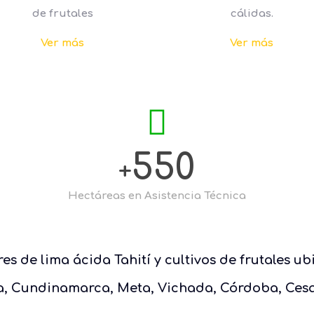
de frutales
cálidas.
Ver más
Ver más
550
+
Hectáreas en Asistencia Técnica
es de lima ácida Tahití y cultivos de frutales 
a, Cundinamarca, Meta, Vichada, Córdoba, Cesar