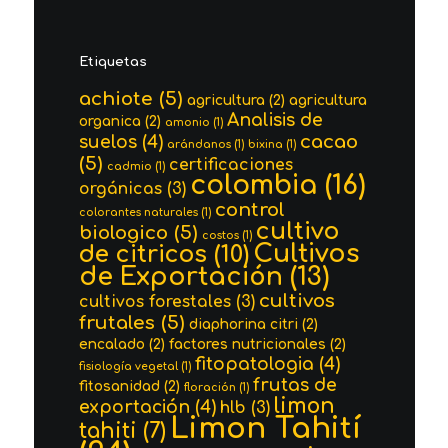
Etiquetas
achiote
(5)
agricultura
(2)
agricultura
Analisis de
organica
(2)
amonio
(1)
cacao
suelos
(4)
arándanos
(1)
bixina
(1)
(5)
certificaciones
cadmio
(1)
colombia
(16)
orgánicas
(3)
control
colorantes naturales
(1)
cultivo
biologico
(5)
costos
(1)
Cultivos
de citricos
(10)
de Exportación
(13)
cultivos
cultivos forestales
(3)
frutales
(5)
diaphorina citri
(2)
encalado
(2)
factores nutricionales
(2)
fitopatologia
(4)
fisiología vegetal
(1)
frutas de
fitosanidad
(2)
floración
(1)
limon
exportación
(4)
hlb
(3)
Limon Tahití
tahiti
(7)