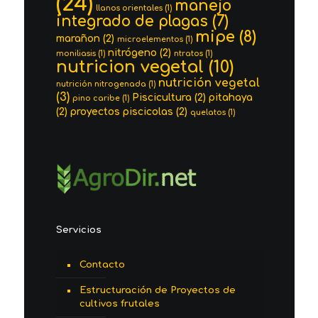
(24)
manejo
llanos orientales
(1)
integrado de plagas
(7)
mipe
(8)
marañon
(2)
microelementos
(1)
nitrógeno
(2)
moniliasis
(1)
ntratos
(1)
nutricion vegetal
(10)
nutrición vegetal
nutrición nitrogenada
(1)
(3)
Piscicultura
(2)
pitahaya
pino caribe
(1)
(2)
proyectos piscicolas
(2)
quelatos
(1)
Servicios
Contacto
Estructuración de Proyectos de
cultivos frutales