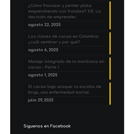
¿Cómo fracasar y perder plata
emprendiendo con frutales? 1/5: La
decisión de emprender.
agosto 22, 2025
Los clones de cacao en Colombia:
¿cuál sembrar y por qué?
agosto 6, 2025
Manejo integrado de la moniliasis en
cacao – Parte I
agosto 1, 2025
El cacao bajo ataque: la escoba de
bruja, una enfermedad mortal.
julio 29, 2025
Siguenos en Facebook