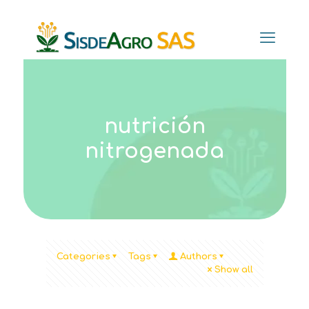
nutrición
nitrogenada
Categories
Tags
Authors
Show all