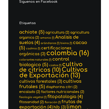
Siguenos en Facebook
Etiquetas
achiote
(5)
agricultura
(2)
agricultura
Analisis de
organica
(2)
amonio
(1)
cacao
suelos
(4)
arándanos
(1)
bixina
(1)
(5)
certificaciones
cadmio
(1)
colombia
(16)
orgánicas
(3)
control
colorantes naturales
(1)
cultivo
biologico
(5)
costos
(1)
Cultivos
de citricos
(10)
de Exportación
(13)
cultivos
cultivos forestales
(3)
frutales
(5)
diaphorina citri
(2)
encalado
(2)
factores nutricionales
(2)
fitopatologia
(4)
fisiología vegetal
(1)
frutas de
fitosanidad
(2)
floración
(1)
limon
exportación
(4)
hlb
(3)