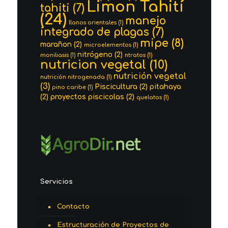
Limon Tahití
tahiti
(7)
(24)
manejo
llanos orientales
(1)
integrado de plagas
(7)
mipe
(8)
marañon
(2)
microelementos
(1)
nitrógeno
(2)
moniliasis
(1)
ntratos
(1)
nutricion vegetal
(10)
nutrición vegetal
nutrición nitrogenada
(1)
(3)
Piscicultura
(2)
pitahaya
pino caribe
(1)
(2)
proyectos piscicolas
(2)
quelatos
(1)
Servicios
Contacto
Estructuración de Proyectos de