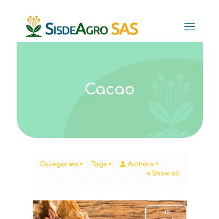
Cacao
Categories
Tags
Authors
Show all