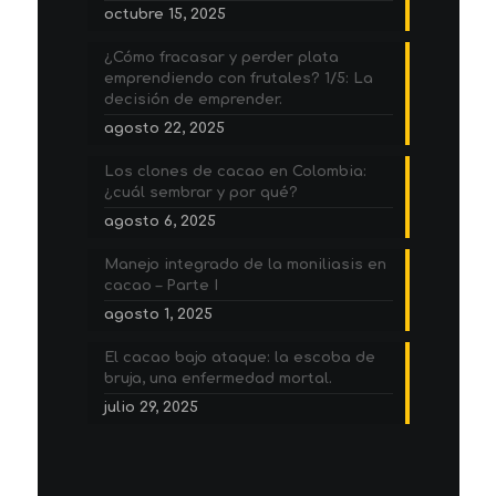
octubre 15, 2025
¿Cómo fracasar y perder plata
emprendiendo con frutales? 1/5: La
decisión de emprender.
agosto 22, 2025
Los clones de cacao en Colombia:
¿cuál sembrar y por qué?
agosto 6, 2025
Manejo integrado de la moniliasis en
cacao – Parte I
agosto 1, 2025
El cacao bajo ataque: la escoba de
bruja, una enfermedad mortal.
julio 29, 2025