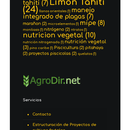
Limon Tahití
tahiti
(7)
(24)
manejo
llanos orientales
(1)
integrado de plagas
(7)
mipe
(8)
marañon
(2)
microelementos
(1)
nitrógeno
(2)
moniliasis
(1)
ntratos
(1)
nutricion vegetal
(10)
nutrición vegetal
nutrición nitrogenada
(1)
(3)
Piscicultura
(2)
pitahaya
pino caribe
(1)
(2)
proyectos piscicolas
(2)
quelatos
(1)
Servicios
Contacto
Estructuración de Proyectos de