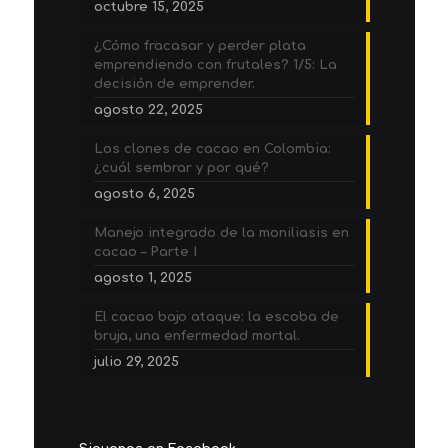
octubre 15, 2025
¿Cómo fracasar y perder plata
emprendiendo con frutales? 1/5: La
decisión de emprender.
agosto 22, 2025
Los clones de cacao en Colombia:
¿cuál sembrar y por qué?
agosto 6, 2025
Manejo integrado de la moniliasis en
cacao – Parte I
agosto 1, 2025
El cacao bajo ataque: la escoba de
bruja, una enfermedad mortal.
julio 29, 2025