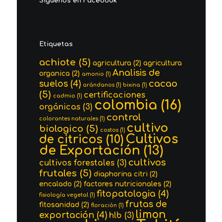
Siguenos en Facebook
Etiquetas
achiote
(5)
agricultura
(2)
agricultura
Analisis de
organica
(2)
amonio
(1)
cacao
suelos
(4)
arándanos
(1)
bixina
(1)
(5)
certificaciones
cadmio
(1)
colombia
(16)
orgánicas
(3)
control
colorantes naturales
(1)
cultivo
biologico
(5)
costos
(1)
Cultivos
de citricos
(10)
de Exportación
(13)
cultivos
cultivos forestales
(3)
frutales
(5)
diaphorina citri
(2)
encalado
(2)
factores nutricionales
(2)
fitopatologia
(4)
fisiología vegetal
(1)
frutas de
fitosanidad
(2)
floración
(1)
limon
exportación
(4)
hlb
(3)