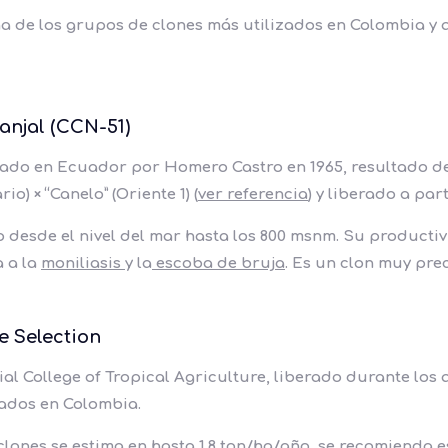
a de los grupos de clones más utilizados en Colombia y 
anjal (CCN-51)
lado en Ecuador por Homero Castro en 1965, resultado de 
io) × “Canelo” (Oriente 1) (
ver referencia
) y liberado a part
desde el nivel del mar hasta los 800 msnm. Su productivi
 a la
moniliasis
y la
escoba de bruja
. Es un clon muy pre
ge Selection
al College of Tropical Agriculture, liberado durante los a
izados en Colombia.
lones se estima en hasta 1.8 ton/ha/año, se recomienda es