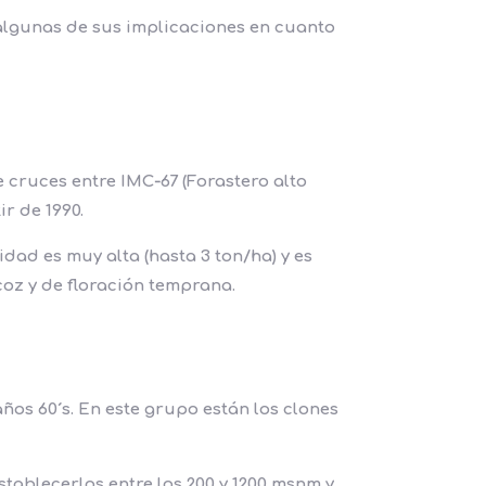
algunas de sus implicaciones en cuanto
cruces entre IMC‑67 (Forastero alto
ir de 1990.
dad es muy alta (hasta 3 ton/ha) y es
coz y de floración temprana.
ños 60´s. En este grupo están los clones
tablecerlos entre los 200 y 1200 msnm y