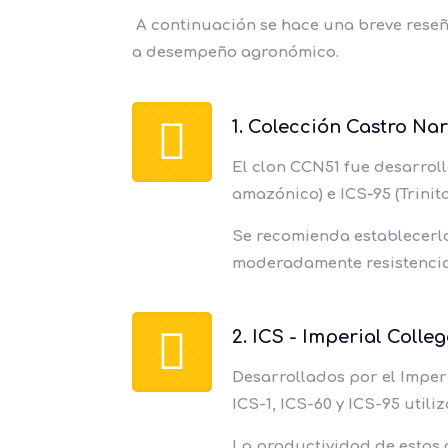
A continuación se hace una breve reseñ
a desempeño agronómico.
1. Colección Castro Nar
El clon CCN51 fue desarrol
amazónico) e ICS‑95 (Trinitar
Se recomienda establecerlo 
moderadamente resistencia
2. ICS - Imperial Colle
Desarrollados por el Imperi
ICS-1, ICS-60 y ICS-95 util
La productividad de estos c