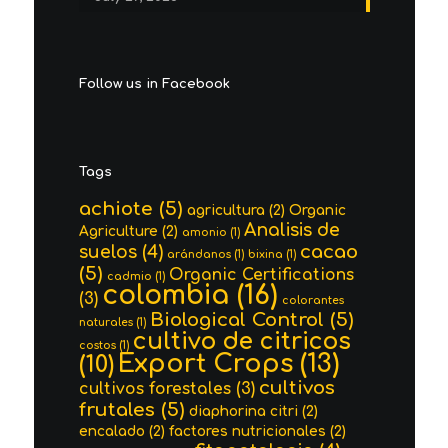
Follow us in Facebook
Tags
achiote
(5)
agricultura
(2)
Organic
Analisis de
Agriculture
(2)
amonio
(1)
cacao
suelos
(4)
arándanos
(1)
bixina
(1)
(5)
Organic Certifications
cadmio
(1)
colombia
(16)
(3)
colorantes
Biological Control
(5)
naturales
(1)
cultivo de citricos
costos
(1)
Export Crops
(13)
(10)
cultivos
cultivos forestales
(3)
frutales
(5)
diaphorina citri
(2)
encalado
(2)
factores nutricionales
(2)