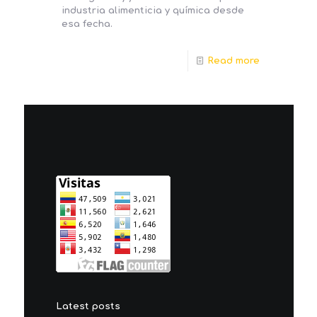
industria alimenticia y química desde
esa fecha.
Read more
Latest posts