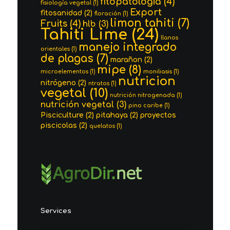
fitopatologia
(4)
fisiología vegetal
(1)
Export
fitosanidad
(2)
floración
(1)
limon tahiti
(7)
Fruits
(4)
hlb
(3)
Tahiti Lime
(24)
llanos
manejo integrado
orientales
(1)
de plagas
(7)
marañon
(2)
mipe
(8)
microelementos
(1)
moniliasis
(1)
nutricion
nitrógeno
(2)
ntratos
(1)
vegetal
(10)
nutrición nitrogenada
(1)
nutrición vegetal
(3)
pino caribe
(1)
Pisciculture
(2)
pitahaya
(2)
proyectos
piscicolas
(2)
quelatos
(1)
Services