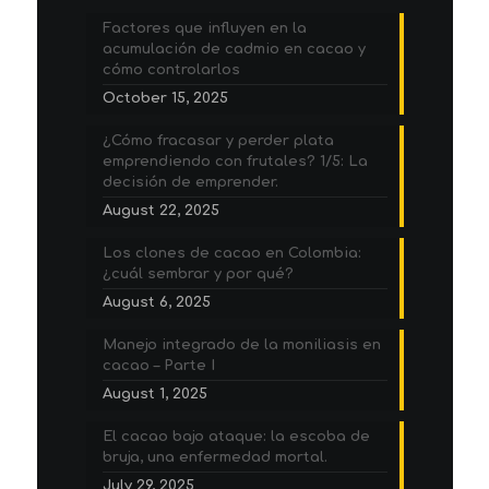
Factores que influyen en la
acumulación de cadmio en cacao y
cómo controlarlos
October 15, 2025
¿Cómo fracasar y perder plata
emprendiendo con frutales? 1/5: La
decisión de emprender.
August 22, 2025
Los clones de cacao en Colombia:
¿cuál sembrar y por qué?
August 6, 2025
Manejo integrado de la moniliasis en
cacao – Parte I
August 1, 2025
El cacao bajo ataque: la escoba de
bruja, una enfermedad mortal.
July 29, 2025