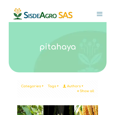
pitahaya
Categories
Tags
Authors
Show all