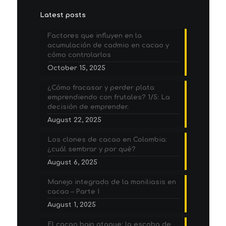
Latest posts
Factores que influyen en la
acumulación de cadmio en cacao y
cómo controlarlos
October 15, 2025
¿Cómo fracasar y perder plata
emprendiendo con frutales? 1/5: La
decisión de emprender.
August 22, 2025
Los clones de cacao en Colombia:
¿cuál sembrar y por qué?
August 6, 2025
Manejo integrado de la moniliasis en
cacao – Parte I
August 1, 2025
El cacao bajo ataque: la escoba de