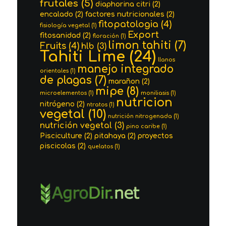
frutales
(5)
diaphorina citri
(2)
encalado
(2)
factores nutricionales
(2)
fitopatologia
(4)
fisiología vegetal
(1)
Export
fitosanidad
(2)
floración
(1)
limon tahiti
(7)
Fruits
(4)
hlb
(3)
Tahiti Lime
(24)
llanos
manejo integrado
orientales
(1)
de plagas
(7)
marañon
(2)
mipe
(8)
microelementos
(1)
moniliasis
(1)
nutricion
nitrógeno
(2)
ntratos
(1)
vegetal
(10)
nutrición nitrogenada
(1)
nutrición vegetal
(3)
pino caribe
(1)
Pisciculture
(2)
pitahaya
(2)
proyectos
piscicolas
(2)
quelatos
(1)