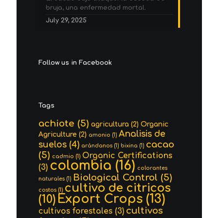
bruja, una enfermedad mortal.
July 29, 2025
Follow us in Facebook
Tags
achiote
(5)
agricultura
(2)
Organic
Analisis de
Agriculture
(2)
amonio
(1)
cacao
suelos
(4)
arándanos
(1)
bixina
(1)
(5)
Organic Certifications
cadmio
(1)
colombia
(16)
(3)
colorantes
Biological Control
(5)
naturales
(1)
cultivo de citricos
costos
(1)
Export Crops
(13)
(10)
cultivos
cultivos forestales
(3)