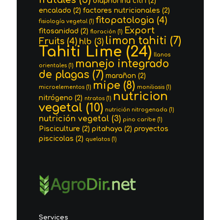
diaphorina citri
(2)
encalado
(2)
factores nutricionales
(2)
fitopatologia
(4)
fisiología vegetal
(1)
Export
fitosanidad
(2)
floración
(1)
limon tahiti
(7)
Fruits
(4)
hlb
(3)
Tahiti Lime
(24)
llanos
manejo integrado
orientales
(1)
de plagas
(7)
marañon
(2)
mipe
(8)
microelementos
(1)
moniliasis
(1)
nutricion
nitrógeno
(2)
ntratos
(1)
vegetal
(10)
nutrición nitrogenada
(1)
nutrición vegetal
(3)
pino caribe
(1)
Pisciculture
(2)
pitahaya
(2)
proyectos
piscicolas
(2)
quelatos
(1)
Services