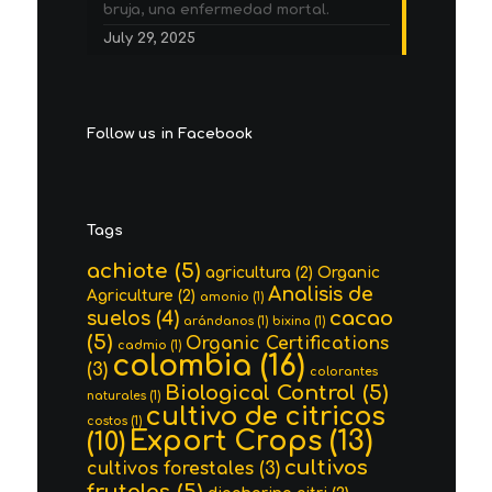
bruja, una enfermedad mortal.
July 29, 2025
Follow us in Facebook
Tags
achiote
(5)
agricultura
(2)
Organic
Analisis de
Agriculture
(2)
amonio
(1)
cacao
suelos
(4)
arándanos
(1)
bixina
(1)
(5)
Organic Certifications
cadmio
(1)
colombia
(16)
(3)
colorantes
Biological Control
(5)
naturales
(1)
cultivo de citricos
costos
(1)
Export Crops
(13)
(10)
cultivos
cultivos forestales
(3)
frutales
(5)