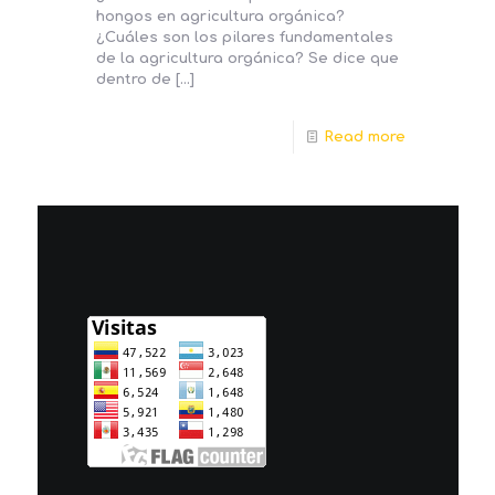
hongos en agricultura orgánica?
¿Cuáles son los pilares fundamentales
de la agricultura orgánica? Se dice que
dentro de
[…]
Read more