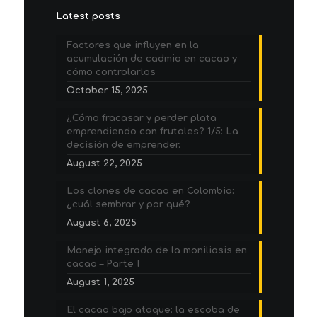
Latest posts
Factores que influyen en la
acumulación de cadmio en cacao y
cómo controlarlos
October 15, 2025
¿Cómo fracasar y perder plata
emprendiendo con frutales? 1/5: La
decisión de emprender.
August 22, 2025
Los clones de cacao en Colombia:
¿cuál sembrar y por qué?
August 6, 2025
Manejo integrado de la moniliasis en
cacao – Parte I
August 1, 2025
El cacao bajo ataque: la escoba de