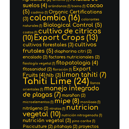
cacao
suelos
(4)
arándanos
(1)
bixina
(1)
(5)
Organic Certifications
cadmio
(1)
colombia
(16)
(3)
colorantes
Biological Control
(5)
naturales
(1)
cultivo de citricos
costos
(1)
Export Crops
(13)
(10)
cultivos
cultivos forestales
(3)
frutales
(5)
diaphorina citri
(2)
encalado
(2)
factores nutricionales
(2)
fitopatologia
(4)
fisiología vegetal
(1)
Export
fitosanidad
(2)
floración
(1)
limon tahiti
(7)
Fruits
(4)
hlb
(3)
Tahiti Lime
(24)
llanos
manejo integrado
orientales
(1)
de plagas
(7)
marañon
(2)
mipe
(8)
microelementos
(1)
moniliasis
(1)
nutricion
nitrógeno
(2)
ntratos
(1)
vegetal
(10)
nutrición nitrogenada
(1)
nutrición vegetal
(3)
pino caribe
(1)
Pisciculture
(2)
pitahaya
(2)
proyectos