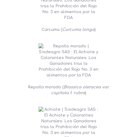
Cúrcuma (
Curcuma longa
)
Repollo morado (
Brassica oleracea var.
capitata f. rubra
)