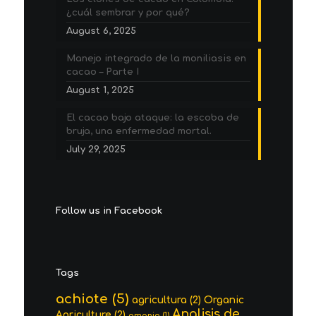
¿cuál sembrar y por qué?
August 6, 2025
Manejo integrado de la moniliasis en
cacao – Parte I
August 1, 2025
El cacao bajo ataque: la escoba de
bruja, una enfermedad mortal.
July 29, 2025
Follow us in Facebook
Tags
achiote
(5)
agricultura
(2)
Organic
Analisis de
Agriculture
(2)
amonio
(1)