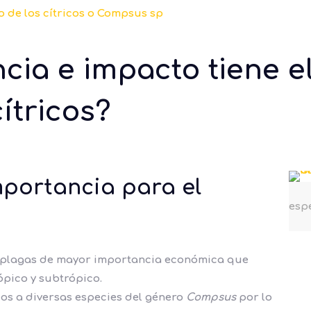
o de los cítricos o Compsus sp
ia e impacto tiene el
cítricos?
mportancia para el
esp
as plagas de mayor importancia económica que
rópico y subtrópico.
cos a diversas especies del género
Compsus
por lo