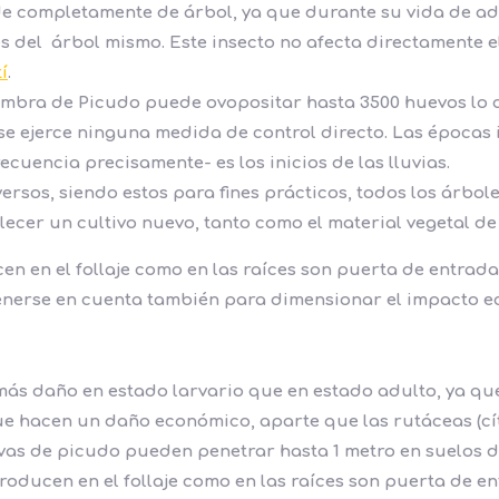
de completamente de árbol, ya que durante su vida de adu
es del árbol mismo. Este insecto no afecta directamente e
í
.
hembra de Picudo puede ovopositar hasta 3500 huevos lo
 se ejerce ninguna medida de control directo. Las épocas
uencia precisamente- es los inicios de las lluvias.
ersos, siendo estos para fines prácticos, todos los árbol
ecer un cultivo nuevo, tanto como el material vegetal de 
cen en el follaje como en las raíces son puerta de entra
tenerse en cuenta también para dimensionar el impacto e
 más daño en estado larvario que en estado adulto, ya q
e hacen un daño económico, aparte que las rutáceas (cít
rvas de picudo pueden penetrar hasta 1 metro en suelos de
producen en el follaje como en las raíces son puerta de 