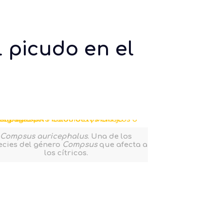
 picudo en el
Compsus auricephalus
. Una de los
ecies del género
Compsus
que afecta a
los cítricos.