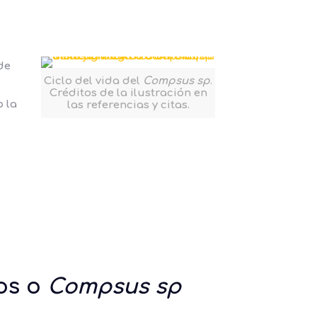
de
Ciclo del vida del
Compsus sp
.
Créditos de la ilustración en
 la
las referencias y citas.
cos o
Compsus sp