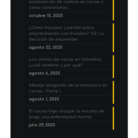
acumulación de cadmio en cacao y
cómo controlarlos
octubre 15, 2025
¿Cómo fracasar y perder plata
emprendiendo con frutales? 1/5: La
decisión de emprender.
agosto 22, 2025
Los clones de cacao en Colombia:
¿cuál sembrar y por qué?
agosto 6, 2025
Manejo integrado de la moniliasis en
cacao – Parte I
agosto 1, 2025
El cacao bajo ataque: la escoba de
bruja, una enfermedad mortal.
julio 29, 2025