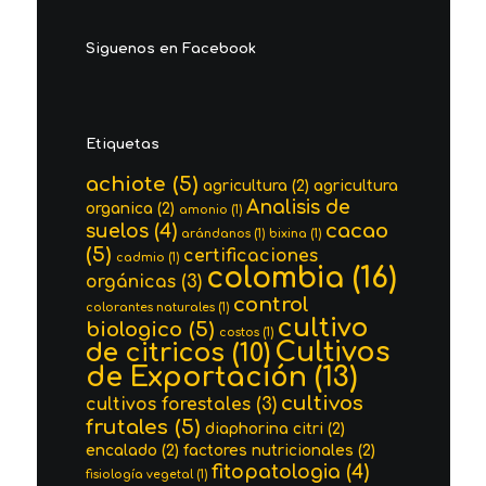
Siguenos en Facebook
Etiquetas
achiote
(5)
agricultura
(2)
agricultura
Analisis de
organica
(2)
amonio
(1)
cacao
suelos
(4)
arándanos
(1)
bixina
(1)
(5)
certificaciones
cadmio
(1)
colombia
(16)
orgánicas
(3)
control
colorantes naturales
(1)
cultivo
biologico
(5)
costos
(1)
Cultivos
de citricos
(10)
de Exportación
(13)
cultivos
cultivos forestales
(3)
frutales
(5)
diaphorina citri
(2)
encalado
(2)
factores nutricionales
(2)
fitopatologia
(4)
fisiología vegetal
(1)