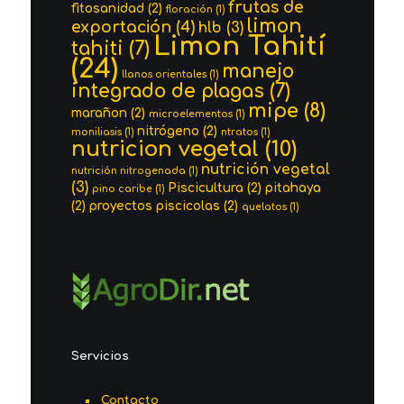
frutas de
fitosanidad
(2)
floración
(1)
limon
exportación
(4)
hlb
(3)
Limon Tahití
tahiti
(7)
(24)
manejo
llanos orientales
(1)
integrado de plagas
(7)
mipe
(8)
marañon
(2)
microelementos
(1)
nitrógeno
(2)
moniliasis
(1)
ntratos
(1)
nutricion vegetal
(10)
nutrición vegetal
nutrición nitrogenada
(1)
(3)
Piscicultura
(2)
pitahaya
pino caribe
(1)
(2)
proyectos piscicolas
(2)
quelatos
(1)
Servicios
Contacto