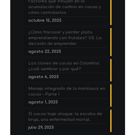
Factores que influyen en la
acumulación de cadmio en cacao y
cómo controlarlos
octubre 15, 2025
¿Cómo fracasar y perder plata
emprendiendo con frutales? 1/5: La
decisión de emprender.
agosto 22, 2025
Los clones de cacao en Colombia:
¿cuál sembrar y por qué?
agosto 6, 2025
Manejo integrado de la moniliasis en
cacao – Parte I
agosto 1, 2025
El cacao bajo ataque: la escoba de
bruja, una enfermedad mortal.
julio 29, 2025