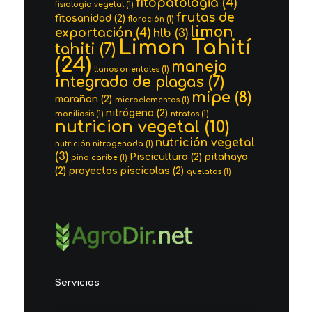
fitopatologia
(4)
fisiología vegetal
(1)
frutas de
fitosanidad
(2)
floración
(1)
limon
exportación
(4)
hlb
(3)
Limon Tahití
tahiti
(7)
(24)
manejo
llanos orientales
(1)
integrado de plagas
(7)
mipe
(8)
marañon
(2)
microelementos
(1)
nitrógeno
(2)
moniliasis
(1)
ntratos
(1)
nutricion vegetal
(10)
nutrición vegetal
nutrición nitrogenada
(1)
(3)
Piscicultura
(2)
pitahaya
pino caribe
(1)
(2)
proyectos piscicolas
(2)
quelatos
(1)
Servicios