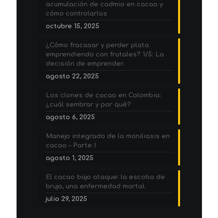
acumulación de cadmio en cacao y
cómo controlarlos
octubre 15, 2025
¿Cómo fracasar y perder plata
emprendiendo con frutales? 1/5: La
decisión de emprender.
agosto 22, 2025
Los clones de cacao en Colombia:
¿cuál sembrar y por qué?
agosto 6, 2025
Manejo integrado de la moniliasis en
cacao – Parte I
agosto 1, 2025
El cacao bajo ataque: la escoba de
bruja, una enfermedad mortal.
julio 29, 2025