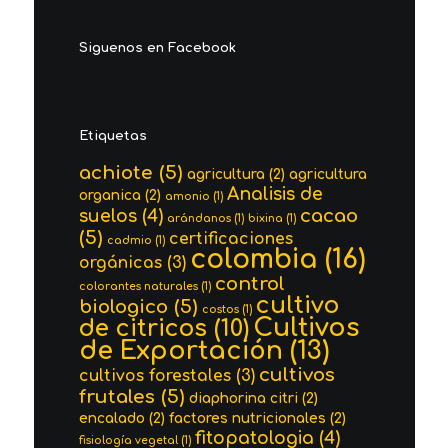
Siguenos en Facebook
Etiquetas
achiote
(5)
agricultura
(2)
agricultura
Analisis de
organica
(2)
amonio
(1)
cacao
suelos
(4)
arándanos
(1)
bixina
(1)
(5)
certificaciones
cadmio
(1)
colombia
(16)
orgánicas
(3)
control
colorantes naturales
(1)
cultivo
biologico
(5)
costos
(1)
Cultivos
de citricos
(10)
de Exportación
(13)
cultivos
cultivos forestales
(3)
frutales
(5)
diaphorina citri
(2)
encalado
(2)
factores nutricionales
(2)
fitopatologia
(4)
fisiología vegetal
(1)