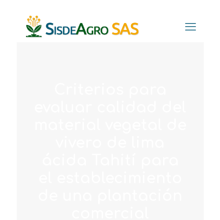
Criterios para
evaluar calidad del
material vegetal de
vivero de lima
ácida Tahití para
el establecimiento
de una plantación
comercial