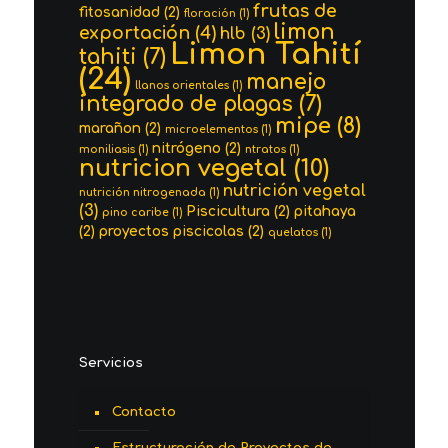
frutas de
fitosanidad
(2)
floración
(1)
limon
exportación
(4)
hlb
(3)
Limon Tahití
tahiti
(7)
(24)
manejo
llanos orientales
(1)
integrado de plagas
(7)
mipe
(8)
marañon
(2)
microelementos
(1)
nitrógeno
(2)
moniliasis
(1)
ntratos
(1)
nutricion vegetal
(10)
nutrición vegetal
nutrición nitrogenada
(1)
(3)
Piscicultura
(2)
pitahaya
pino caribe
(1)
(2)
proyectos piscicolas
(2)
quelatos
(1)
Servicios
Contacto
Estructuración de Proyectos de